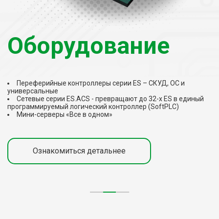
Оборудование
Переферийные контроллеры серии ES – СКУД, ОС и
П
универсальные
Сетевые серии ES.ACS - превращают до 32-х ES в единый
за
программируемый логический контроллер (SoftPLC)
Мини-серверы «Все в одном»
1-
ал
Д
Ознакомиться детальнее
ко